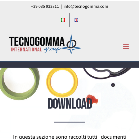
Salta
+39 035 933811
|
info@tecnogomma.com
al
contenuto
DOWNLOAD
In questa sezione sono raccolti tutti i documenti