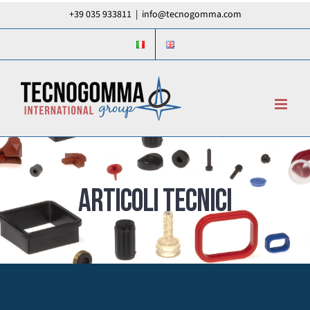
Salta
+39 035 933811
|
info@tecnogomma.com
al
contenuto
ARTICOLI TECNICI