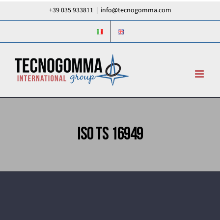
Salta
+39 035 933811
|
info@tecnogomma.com
al
contenuto
ISO TS 16949