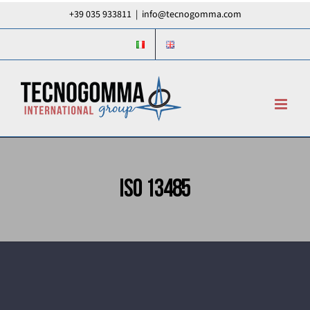
Salta
+39 035 933811
|
info@tecnogomma.com
al
contenuto
ISO 13485